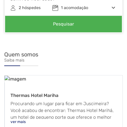
keyboard_arrow_down
2
hóspedes
1
acomodação
Pesquisar
Quem somos
Saiba mais
Thermas Hotel Mariha
Procurando um lugar para ficar em Juscimeira?
Você acabou de encontrar: Thermas Hotel Marihá,
um hotel de pequeno porte que oferece o melhor
ver mais
de Juscimeira. Os quartos do Thermas Hotel