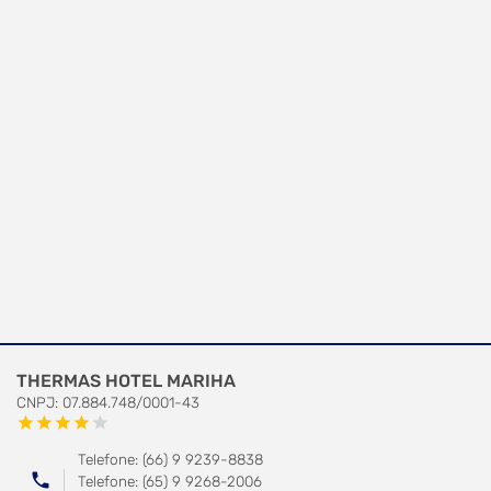
THERMAS HOTEL MARIHA
CNPJ: 07.884.748/0001-43
star
star
star
star
star
Telefone: (66) 9 9239-8838
phone
Telefone: (65) 9 9268-2006