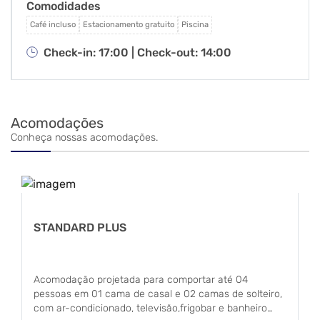
Comodidades
Mariha contam com minibar e ar-condicionado.
Além disso, o Thermas Hotel Mariha oferece
Café incluso
Estacionamento gratuito
Piscina
piscina e restaurante, o que vai tornar sua viagem
Check-in: 17:00 |
Check-out: 14:00
a Juscimeira ainda mais gratificante.
Acomodações
Conheça nossas acomodações.
STANDARD PLUS
Acomodação projetada para comportar até 04
pessoas em 01 cama de casal e 02 camas de solteiro,
com ar-condicionado, televisão,frigobar e banheiro