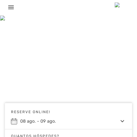
menu
RESERVE ONLINE!
keyboard_arrow_down
08
ago.
-
09
ago.
QUANTOS HÓSPEDES?